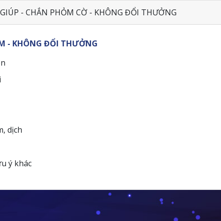
GIÚP - CHẮN PHỎM CỜ - KHÔNG ĐỔI THƯỞNG
M - KHÔNG ĐỔI THƯỞNG
ôn
i
m, dịch
ưu ý khác